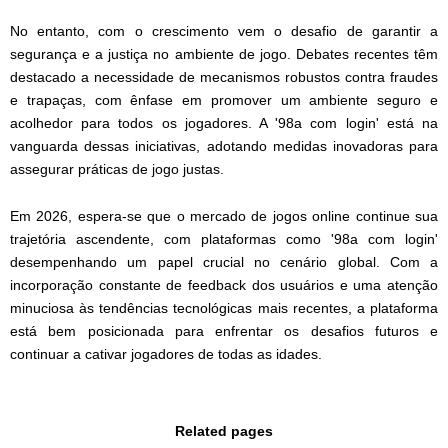
No entanto, com o crescimento vem o desafio de garantir a
segurança e a justiça no ambiente de jogo. Debates recentes têm
destacado a necessidade de mecanismos robustos contra fraudes
e trapaças, com ênfase em promover um ambiente seguro e
acolhedor para todos os jogadores. A '98a com login' está na
vanguarda dessas iniciativas, adotando medidas inovadoras para
assegurar práticas de jogo justas.
Em 2026, espera-se que o mercado de jogos online continue sua
trajetória ascendente, com plataformas como '98a com login'
desempenhando um papel crucial no cenário global. Com a
incorporação constante de feedback dos usuários e uma atenção
minuciosa às tendências tecnológicas mais recentes, a plataforma
está bem posicionada para enfrentar os desafios futuros e
continuar a cativar jogadores de todas as idades.
Related pages