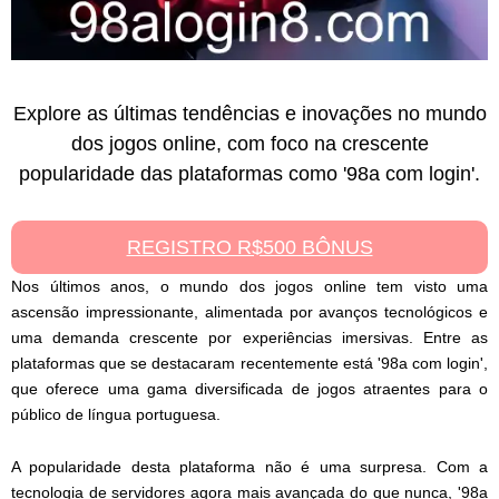
Explore as últimas tendências e inovações no mundo
dos jogos online, com foco na crescente
popularidade das plataformas como '98a com login'.
REGISTRO R$500 BÔNUS
Nos últimos anos, o mundo dos jogos online tem visto uma
ascensão impressionante, alimentada por avanços tecnológicos e
uma demanda crescente por experiências imersivas. Entre as
plataformas que se destacaram recentemente está '98a com login',
que oferece uma gama diversificada de jogos atraentes para o
público de língua portuguesa.
A popularidade desta plataforma não é uma surpresa. Com a
tecnologia de servidores agora mais avançada do que nunca, '98a