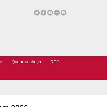
or
Quebra-cabeça
RPG