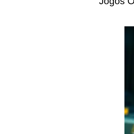
Jogos O