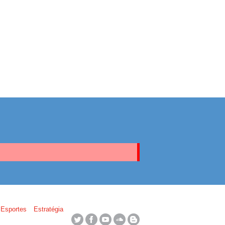
Esportes
Estratégia