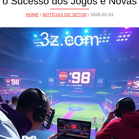
 o Sucesso dos Jogos e Novas
HOME
/
NOTÍCIAS DO SETOR
/ 2026-01-01