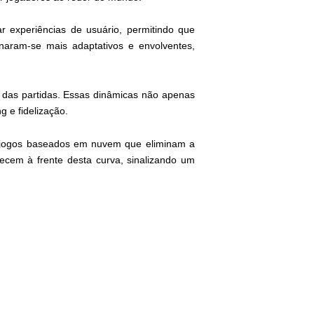
r experiências de usuário, permitindo que
naram-se mais adaptativos e envolventes,
m das partidas. Essas dinâmicas não apenas
 e fidelização.
de jogos baseados em nuvem que eliminam a
cem à frente desta curva, sinalizando um