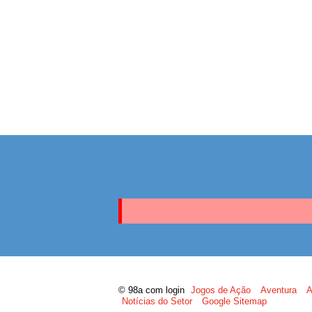
© 98a com login
Jogos de Ação
Aventura
A
Notícias do Setor
Google Sitemap