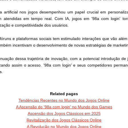
ia artificial nos jogos desempenhou um papel crucial em personaliza
 atendidas em tempo real. Com IA, jogos em '98a com login' tor
ação e competitividade dos usuários.
fóruns e plataformas sociais tem estimulado interações que vão alé
ambém incentivam o desenvolvimento de novas estratégias de marketing
tinuação dessa trajetória de inovação, com a potencial introdução 
zando assim o acesso. '98a com login' e seus competidores permane
s.
Related pages
Tendências Recentes no Mundo dos Jogos Online
A Ascensão do '98a com login' no Mundo dos Games
Ascensão dos Jogos Clássicos em 2025
Revitalização dos Jogos Clássicos Online
A Revolução no Mundo dos Jogos Online