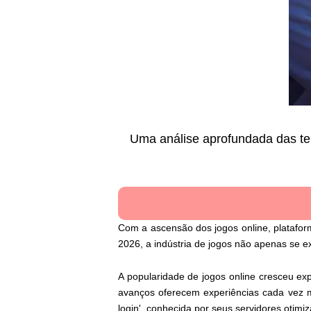
Uma análise aprofundada das ten
Com a ascensão dos jogos online, platafor
2026, a indústria de jogos não apenas se e
A popularidade de jogos online cresceu ex
avanços oferecem experiências cada vez m
login', conhecida por seus servidores oti