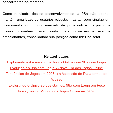
concorrentes no mercado.
Como resultado desses desenvolvimentos, a 98a não apenas
mantém uma base de usuários robusta, mas também sinaliza um
crescimento contínuo no mercado de jogos online. Os próximos
meses prometem trazer ainda mais inovações e eventos
emocionantes, consolidando sua posição como líder no setor.
Related pages
Explorando a Ascensão dos Jogos Online com 98a com Login
Evolução do 98a com Login: A Nova Era dos Jogos Online
Tendências de Jogos em 2025 e a Ascensão de Plataformas de
Acesso
Explorando o Universo dos Games: 98a com Login em Foco
Inovações no Mundo dos Jogos Online em 2026