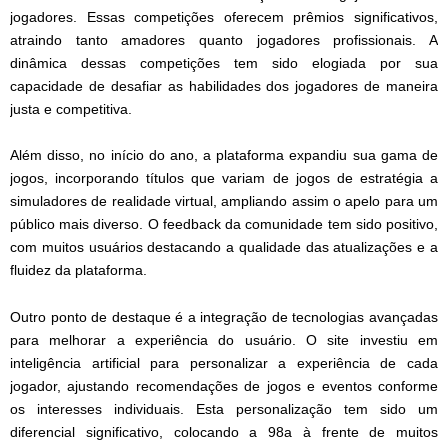
jogadores. Essas competições oferecem prêmios significativos,
atraindo tanto amadores quanto jogadores profissionais. A
dinâmica dessas competições tem sido elogiada por sua
capacidade de desafiar as habilidades dos jogadores de maneira
justa e competitiva.
Além disso, no início do ano, a plataforma expandiu sua gama de
jogos, incorporando títulos que variam de jogos de estratégia a
simuladores de realidade virtual, ampliando assim o apelo para um
público mais diverso. O feedback da comunidade tem sido positivo,
com muitos usuários destacando a qualidade das atualizações e a
fluidez da plataforma.
Outro ponto de destaque é a integração de tecnologias avançadas
para melhorar a experiência do usuário. O site investiu em
inteligência artificial para personalizar a experiência de cada
jogador, ajustando recomendações de jogos e eventos conforme
os interesses individuais. Esta personalização tem sido um
diferencial significativo, colocando a 98a à frente de muitos