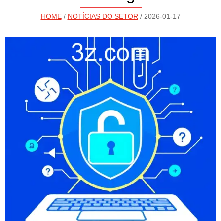
HOME
/
NOTÍCIAS DO SETOR
/ 2026-01-17