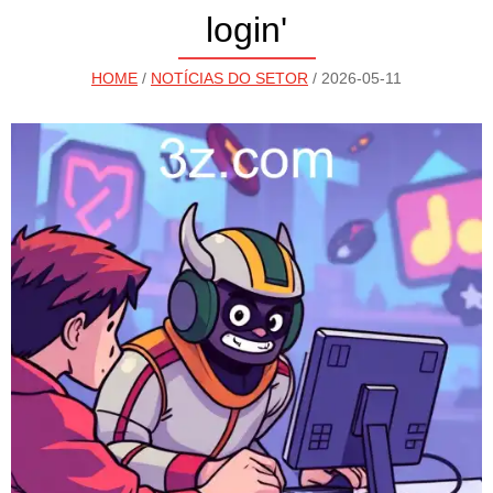
login'
HOME
/
NOTÍCIAS DO SETOR
/ 2026-05-11