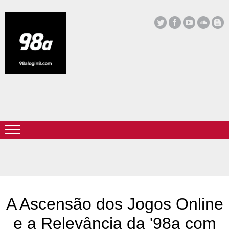
A Ascensão dos Jogos Online
e a Relevância da '98a com