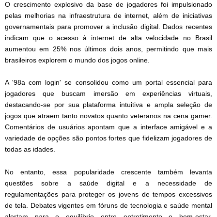
O crescimento explosivo da base de jogadores foi impulsionado
pelas melhorias na infraestrutura de internet, além de iniciativas
governamentais para promover a inclusão digital. Dados recentes
indicam que o acesso à internet de alta velocidade no Brasil
aumentou em 25% nos últimos dois anos, permitindo que mais
brasileiros explorem o mundo dos jogos online.
A '98a com login' se consolidou como um portal essencial para
jogadores que buscam imersão em experiências virtuais,
destacando-se por sua plataforma intuitiva e ampla seleção de
jogos que atraem tanto novatos quanto veteranos na cena gamer.
Comentários de usuários apontam que a interface amigável e a
variedade de opções são pontos fortes que fidelizam jogadores de
todas as idades.
No entanto, essa popularidade crescente também levanta
questões sobre a saúde digital e a necessidade de
regulamentações para proteger os jovens de tempos excessivos
de tela. Debates vigentes em fóruns de tecnologia e saúde mental
alertam para o equilíbrio entre entretimento e bem-estar.