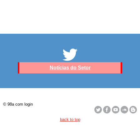
Notícias do Setor
© 98a com login
back to top