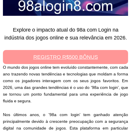
Explore o impacto atual do 98a com Login na
indústria dos jogos online e sua relevância em 2026.
REGISTRO R$500 BÔNUS
O mundo dos jogos online tem evoluído constantemente, com cada
ano trazendo novas tendências e tecnologias que moldam a forma
como os jogadores interagem com os seus jogos favoritos. Em
2026, uma das grandes tendências é o uso do '98a com login', que
se tornou um ponto fundamental para uma experiência de jogo
fluida e segura.
Nos últimos anos, o '98a com login' tem ganhado atenção
principalmente devido à crescente preocupação com a segurança
digital na comunidade de jogos. Esta plataforma em particular