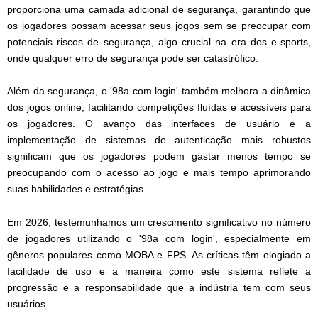
proporciona uma camada adicional de segurança, garantindo que
os jogadores possam acessar seus jogos sem se preocupar com
potenciais riscos de segurança, algo crucial na era dos e-sports,
onde qualquer erro de segurança pode ser catastrófico.
Além da segurança, o '98a com login' também melhora a dinâmica
dos jogos online, facilitando competições fluídas e acessíveis para
os jogadores. O avanço das interfaces de usuário e a
implementação de sistemas de autenticação mais robustos
significam que os jogadores podem gastar menos tempo se
preocupando com o acesso ao jogo e mais tempo aprimorando
suas habilidades e estratégias.
Em 2026, testemunhamos um crescimento significativo no número
de jogadores utilizando o '98a com login', especialmente em
gêneros populares como MOBA e FPS. As críticas têm elogiado a
facilidade de uso e a maneira como este sistema reflete a
progressão e a responsabilidade que a indústria tem com seus
usuários.