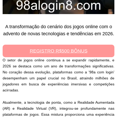
A transformação do cenário dos jogos online com o
advento de novas tecnologias e tendências em 2026.
REGISTRO R$500 BÔNUS
O setor de jogos online continua a se expandir rapidamente, e
2026 se destaca como um ano de transformações significativas.
No coração dessa evolução, plataformas como a '98a com login'
desempenham um papel crucial no Brasil, atraindo milhões de
jogadores em busca de experiências imersivas e competições
acirradas.
Atualmente, a tecnologia de ponta, como a Realidade Aumentada
(AR) e Realidade Virtual (VR), integrou-se profundamente nas
plataformas de jogos. Essa mistura proporciona uma experiência