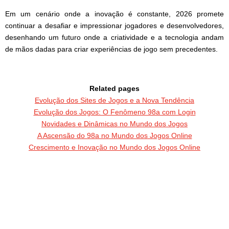
Em um cenário onde a inovação é constante, 2026 promete
continuar a desafiar e impressionar jogadores e desenvolvedores,
desenhando um futuro onde a criatividade e a tecnologia andam
de mãos dadas para criar experiências de jogo sem precedentes.
Related pages
Evolução dos Sites de Jogos e a Nova Tendência
Evolução dos Jogos: O Fenômeno 98a com Login
Novidades e Dinâmicas no Mundo dos Jogos
A Ascensão do 98a no Mundo dos Jogos Online
Crescimento e Inovação no Mundo dos Jogos Online