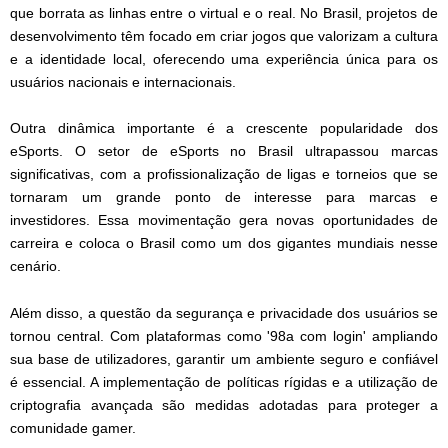
que borrata as linhas entre o virtual e o real. No Brasil, projetos de
desenvolvimento têm focado em criar jogos que valorizam a cultura
e a identidade local, oferecendo uma experiência única para os
usuários nacionais e internacionais.
Outra dinâmica importante é a crescente popularidade dos
eSports. O setor de eSports no Brasil ultrapassou marcas
significativas, com a profissionalização de ligas e torneios que se
tornaram um grande ponto de interesse para marcas e
investidores. Essa movimentação gera novas oportunidades de
carreira e coloca o Brasil como um dos gigantes mundiais nesse
cenário.
Além disso, a questão da segurança e privacidade dos usuários se
tornou central. Com plataformas como '98a com login' ampliando
sua base de utilizadores, garantir um ambiente seguro e confiável
é essencial. A implementação de políticas rígidas e a utilização de
criptografia avançada são medidas adotadas para proteger a
comunidade gamer.